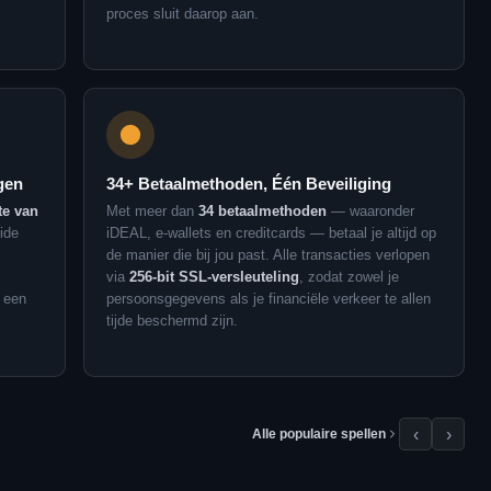
proces sluit daarop aan.
gen
34+ Betaalmethoden, Één Beveiliging
te van
Met meer dan
34 betaalmethoden
— waaronder
ide
iDEAL, e-wallets en creditcards — betaal je altijd op
de manier die bij jou past. Alle transacties verlopen
via
256-bit SSL-versleuteling
, zodat zowel je
t een
persoonsgegevens als je financiële verkeer te allen
tijde beschermd zijn.
‹
›
Alle populaire spellen