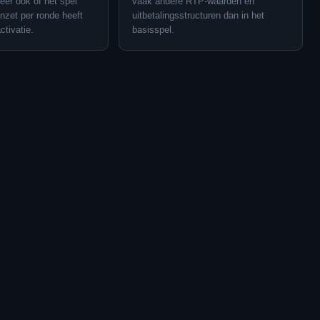
eer ook of het spel
vaak andere RTP-waarden en
nzet per ronde heeft
uitbetalingsstructuren dan in het
ctivatie.
basisspel.