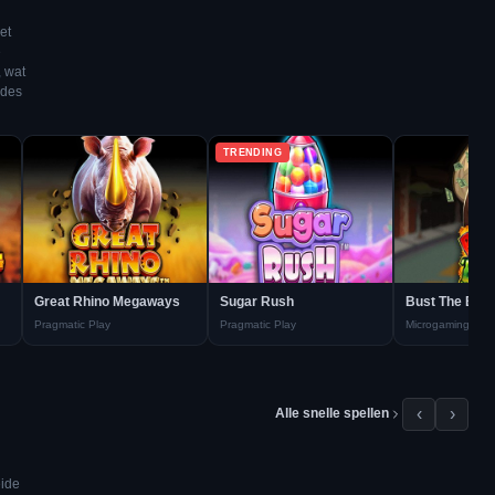
et
e
, wat
 des
TRENDING
Great Rhino Megaways
Sugar Rush
Bust The Ban
Pragmatic Play
Pragmatic Play
Microgaming
‹
›
Alle snelle spellen
eide