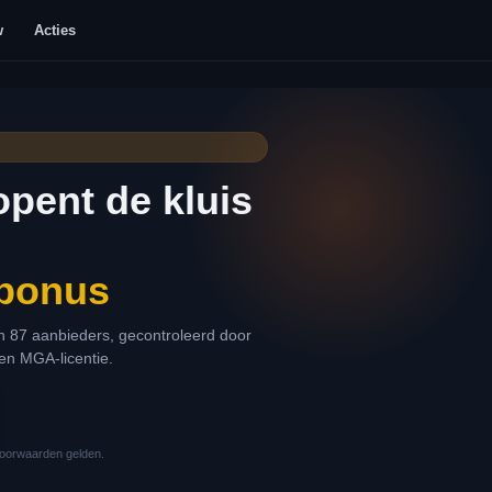
w
Acties
opent de kluis
bonus
n 87 aanbieders, gecontroleerd door
n MGA-licentie.
voorwaarden gelden.