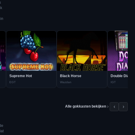
s
ak
 in
Supreme Hot
Black Horse
Double Diamo
EGT
Wazdan
IGT
‹
›
Alle gokkasten bekijken
 de
dat