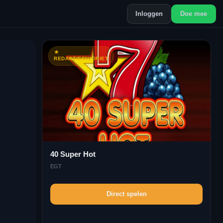
Inloggen
Doe mee
REDACTIEFAVORIET
40 Super Hot
EGT
Direct spelen