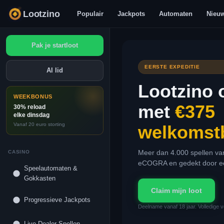
Lootzino
Populair
Jackpots
Automaten
Nieu
Pak je startloot
EERSTE EXPEDITIE
Al lid
Lootzino 
WEEKBONUS
met
€375
30% reload
elke dinsdag
Vanaf 20 euro storting
welkomst
Meer dan 4.000 spellen va
CASINO
eCOGRA en gedekt door ee
Speelautomaten &
Gokkasten
Claim mijn loot
Progressieve Jackpots
Deelname vanaf 18 jaar. Volledige 
Live Dealer Spellen