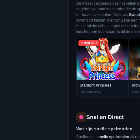
De meest gespeelde casinospellen b
opgebouwd rond mechanics die de sp
herhaalde vrijspelen. Titels als
Sweet
actief blijft kiezen, niet vanwege ee
betekent dat uitbetalingen minder fre
tijds hebben doorstaan, is dit de mee
POPULAIR
Starlight Princess
Mon
Pragmatic Play
Rela
Snel en Direct
Wat zijn snelle spelronden
Spellen met
snelle spelronden
zijn z