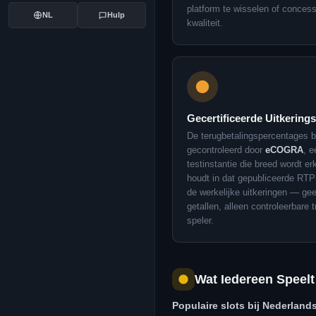
platform te wisselen of conces
NL
Hulp
kwaliteit.
Gecertificeerde Uitkering
De terugbetalingspercentages b
gecontroleerd door
eCOGRA
, e
testinstantie die breed wordt er
houdt in dat gepubliceerde RTP-
de werkelijke uitkeringen — ge
getallen, alleen controleerbare 
speler.
Wat Iedereen Speelt
Populaire slots bij Nederland