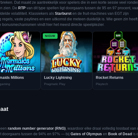
reken. Dat maakt ze aantrekkelijk voor spelers die in een korte sessie veel ronde
len zien. De
RTP
van dit type spellen ligt doorgaans tussen de 95 en 97 procent, va
lde volatiliteit. Klassiekers als
Starburst
en de fruit-machines van EGT zijn
regels, vaste paylines en een uitkomst die meteen duidelijk is. Wie geen zin heeft
 bonusmechanismen vindt hier het meest directe speelplezier.
NIEUW
aids Millions
Lucky Lightning
Rocket Returns
ogaming
Pragmatic Play
Playtech
aat
n een
random number generator (RNG)
, waardoor elke draai volledig losstaat van
ligt doorgaans tussen de 94% en 97% — bij
Gates of Olympus
en
Book of Dead
is 